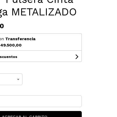
ga METALIZADO
00
on
Transferencia
49.500,00
escuentos
AGREGAR AL CARRITO